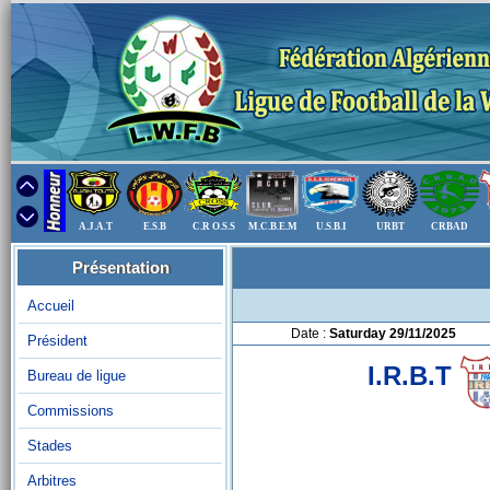
A.J.A.T
E.S.B
C.R O.S.S
M.C.B.E.M
U.S.B.I
URBT
CRBAD
Présentation
Accueil
Date :
Saturday 29/11/2025
Président
I.R.B.T
Bureau de ligue
Commissions
Stades
Arbitres