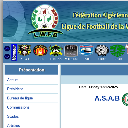
A.J.A.T
E.S.B
C.R O.S.S
M.C.B.E.M
U.S.B.I
URBT
CRBAD
Présentation
Accueil
Date :
Friday 12/12/2025
Président
A.S.A.B
Bureau de ligue
Commissions
Stades
Arbitres