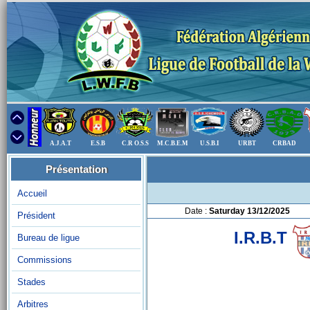
A.J.A.T
E.S.B
C.R O.S.S
M.C.B.E.M
U.S.B.I
URBT
CRBAD
Présentation
Accueil
Date :
Saturday 13/12/2025
Président
I.R.B.T
Bureau de ligue
Commissions
Stades
Arbitres