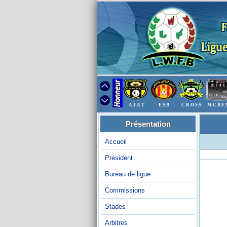
A.J.A.T
E.S.B
C.R O.S.S
M.C.B.E
Présentation
Accueil
Président
Bureau de ligue
Commissions
Stades
Arbitres