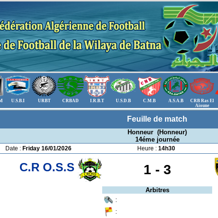
.M
U.S.B.I
URBT
CRBAD
I.R.B.T
U.S.D.B
C.M.B
A.S.A.B
CRB Ras El
Aioune
Feuille de match
Honneur (Honneur)
14éme journée
Date :
Friday 16/01/2026
Heure :
14h30
C.R O.S.S
1 -
3
Arbitres
:
: