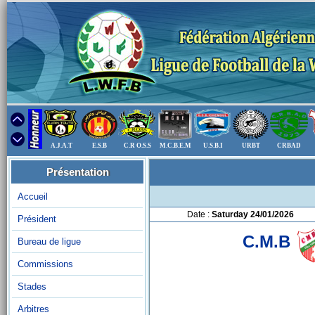
A.J.A.T
E.S.B
C.R O.S.S
M.C.B.E.M
U.S.B.I
URBT
CRBAD
Présentation
Accueil
Date :
Saturday 24/01/2026
Président
C.M.B
Bureau de ligue
Commissions
Stades
Arbitres