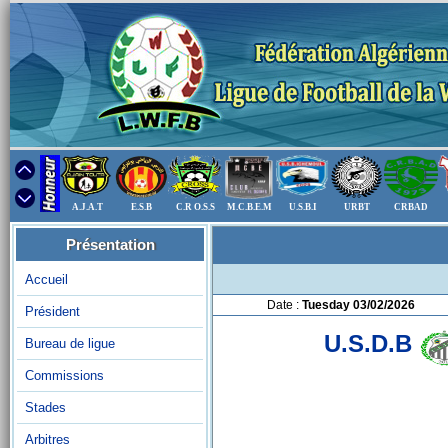
A.J.A.T
E.S.B
C.R O.S.S
M.C.B.E.M
U.S.B.I
URBT
CRBAD
Présentation
Accueil
Date :
Tuesday 03/02/2026
Président
U.S.D.B
Bureau de ligue
Commissions
Stades
Arbitres