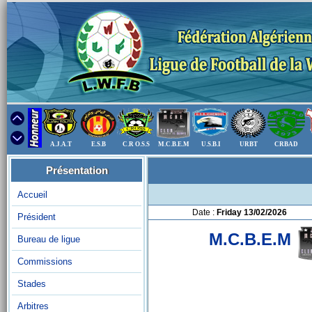
A.J.A.T
E.S.B
C.R O.S.S
M.C.B.E.M
U.S.B.I
URBT
CRBAD
Présentation
Accueil
Date :
Friday 13/02/2026
Président
M.C.B.E.M
Bureau de ligue
Commissions
Stades
Arbitres