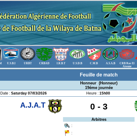
.M
U.S.B.I
URBT
CRBAD
I.R.B.T
U.S.D.B
C.M.B
A.S.A.B
CRB Ras El
Aioune
Feuille de match
Honneur (Honneur)
19éme journée
Date :
Saturday 07/03/2026
Heure :
15h00
A.J.A.T
0 -
3
Arbitres
:
: