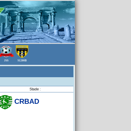
JSS
S1200B
Stade :
CRBAD