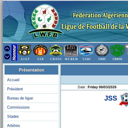
A.J.A.T
E.S.B
C.R O.S.S
M.C.B.E.M
U.S.B.I
URBT
CRBAD
Présentation
Accueil
Date :
Friday 06/03/2026
Président
JSS
Bureau de ligue
Commissions
Stades
Arbitres