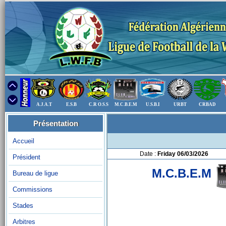
A.J.A.T
E.S.B
C.R O.S.S
M.C.B.E.M
U.S.B.I
URBT
CRBAD
Présentation
Accueil
Date :
Friday 06/03/2026
Président
M.C.B.E.M
Bureau de ligue
Commissions
Stades
Arbitres