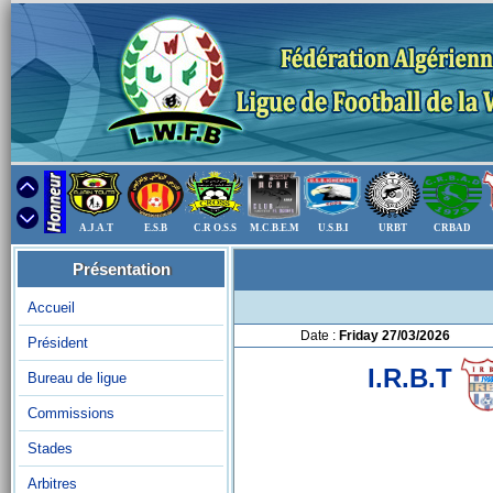
A.J.A.T
E.S.B
C.R O.S.S
M.C.B.E.M
U.S.B.I
URBT
CRBAD
Présentation
Accueil
Date :
Friday 27/03/2026
Président
I.R.B.T
Bureau de ligue
Commissions
Stades
Arbitres