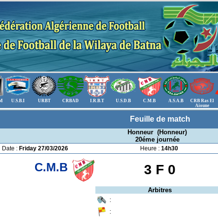
.M
U.S.B.I
URBT
CRBAD
I.R.B.T
U.S.D.B
C.M.B
A.S.A.B
CRB Ras El
Aioune
Feuille de match
Honneur (Honneur)
20éme journée
Date :
Friday 27/03/2026
Heure :
14h30
C.M.B
3 F
0
Arbitres
:
: