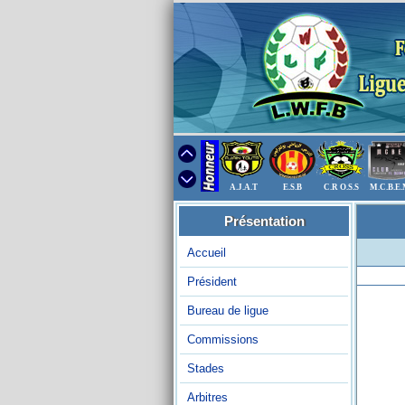
A.J.A.T
E.S.B
C.R O.S.S
M.C.B.E
Présentation
Accueil
Président
Bureau de ligue
Commissions
Stades
Arbitres