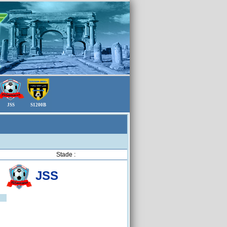
JSS
S1200B
Stade :
JSS