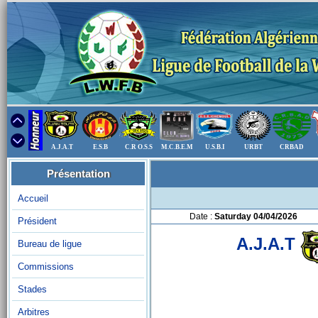
A.J.A.T
E.S.B
C.R O.S.S
M.C.B.E.M
U.S.B.I
URBT
CRBAD
Présentation
Accueil
Date :
Saturday 04/04/2026
Président
A.J.A.T
Bureau de ligue
Commissions
Stades
Arbitres