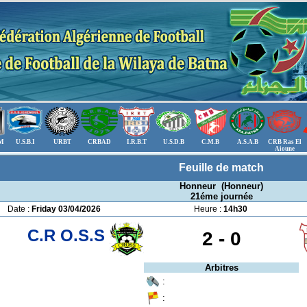
.M
U.S.B.I
URBT
CRBAD
I.R.B.T
U.S.D.B
C.M.B
A.S.A.B
CRB Ras El
Aioune
Feuille de match
Honneur (Honneur)
21éme journée
Date :
Friday 03/04/2026
Heure :
14h30
C.R O.S.S
2 -
0
Arbitres
:
: