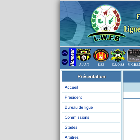
A.J.A.T
E.S.B
C.R O.S.S
M.C.B.E
Présentation
Accueil
Président
Bureau de ligue
Commissions
Stades
Arbitres