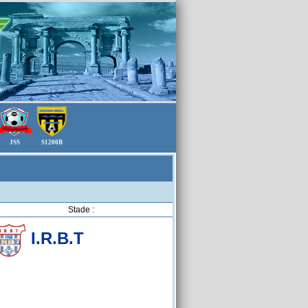
JSS
S1200B
Stade :
I.R.B.T