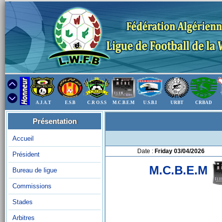
A.J.A.T
E.S.B
C.R O.S.S
M.C.B.E.M
U.S.B.I
URBT
CRBAD
Présentation
Accueil
Date :
Friday 03/04/2026
Président
M.C.B.E.M
Bureau de ligue
Commissions
Stades
Arbitres