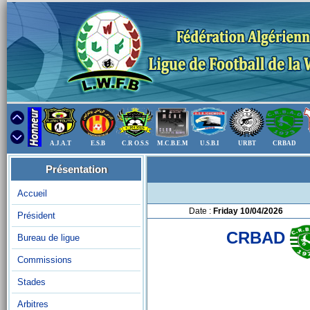
A.J.A.T
E.S.B
C.R O.S.S
M.C.B.E.M
U.S.B.I
URBT
CRBAD
Présentation
Accueil
Date :
Friday 10/04/2026
Président
CRBAD
Bureau de ligue
Commissions
Stades
Arbitres