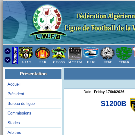
A.J.A.T
E.S.B
C.R O.S.S
M.C.B.E.M
U.S.B.I
URBT
CRBAD
Présentation
Accueil
Date :
Friday 17/04/2026
Président
S1200B
Bureau de ligue
Commissions
Stades
Arbitres