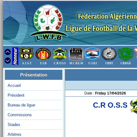
A.J.A.T
E.S.B
C.R O.S.S
M.C.B.E.M
U.S.B.I
URBT
CRBAD
Présentation
Accueil
Date :
Friday 17/04/2026
Président
C.R O.S.S
Bureau de ligue
Commissions
Stades
Arbitres