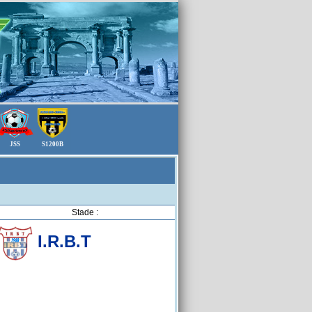
JSS
S1200B
Stade :
I.R.B.T