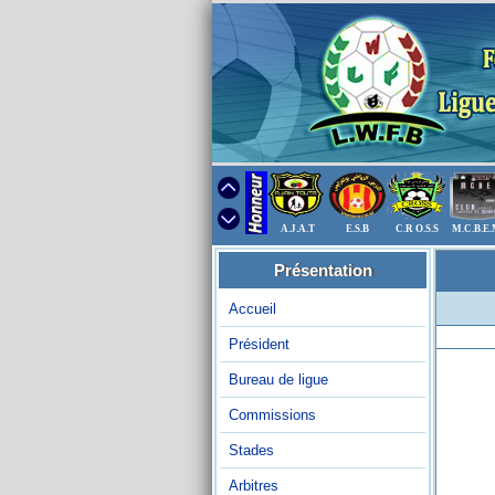
A.J.A.T
E.S.B
C.R O.S.S
M.C.B.E
Présentation
Accueil
Président
Bureau de ligue
Commissions
Stades
Arbitres