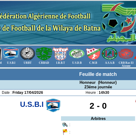
.M
U.S.B.I
URBT
CRBAD
I.R.B.T
U.S.D.B
C.M.B
A.S.A.B
CRB Ras El
Aioune
Feuille de match
Honneur (Honneur)
23éme journée
Date :
Friday 17/04/2026
Heure :
14h30
U.S.B.I
2 -
0
Arbitres
:
: