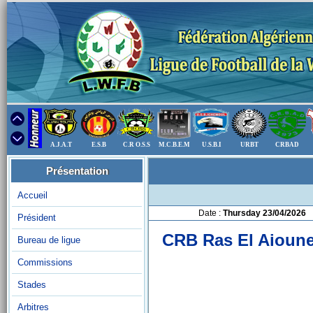
A.J.A.T
E.S.B
C.R O.S.S
M.C.B.E.M
U.S.B.I
URBT
CRBAD
Présentation
Accueil
Date :
Thursday 23/04/2026
Président
CRB Ras El Aioun
Bureau de ligue
Commissions
Stades
Arbitres