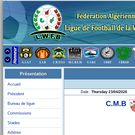
A.J.A.T
E.S.B
C.R O.S.S
M.C.B.E.M
U.S.B.I
URBT
CRBAD
Présentation
Accueil
Date :
Thursday 23/04/2026
Président
C.M.B
Bureau de ligue
Commissions
Stades
Arbitres