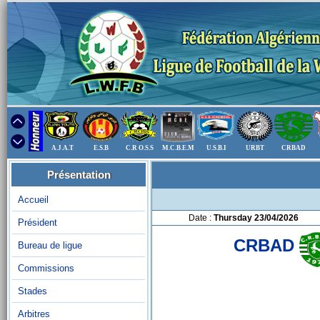
A.J.A.T
E.S.B
C.R O.S.S
M.C.B.E.M
U.S.B.I
URBT
CRBAD
Présentation
Accueil
Date :
Thursday 23/04/2026
Président
CRBAD
Bureau de ligue
Commissions
Stades
Arbitres