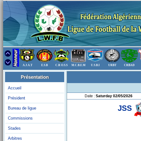
A.J.A.T
E.S.B
C.R O.S.S
M.C.B.E.M
U.S.B.I
URBT
CRBAD
Présentation
Accueil
Date :
Saturday 02/05/2026
Président
JSS
Bureau de ligue
Commissions
Stades
Arbitres