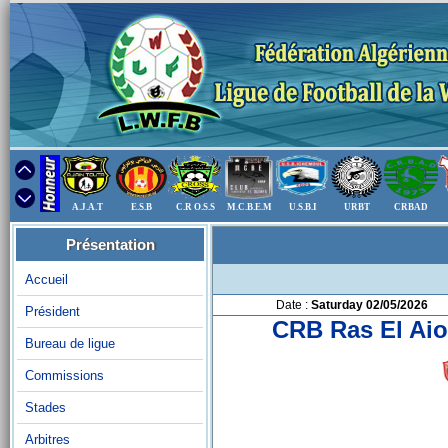
A.J.A.T
E.S.B
C.R O.S.S
M.C.B.E.M
U.S.B.I
URBT
CRBAD
Présentation
Accueil
Date :
Saturday 02/05/2026
Président
CRB Ras El Ai
Bureau de ligue
Commissions
Stades
Arbitres